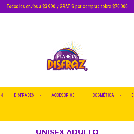
Todos los envíos a $3.990 y GRATIS por compras sobre $70.000
EN
DISFRACES
ACCESORIOS
COSMÉTICA
D
UNISEX ADULTO