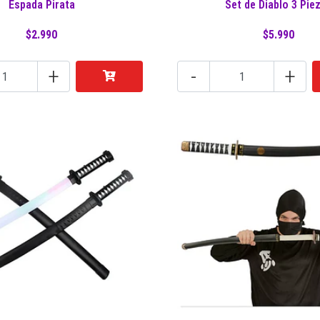
Espada Pirata
Set de Diablo 3 Pie
$2.990
$5.990
+
-
+