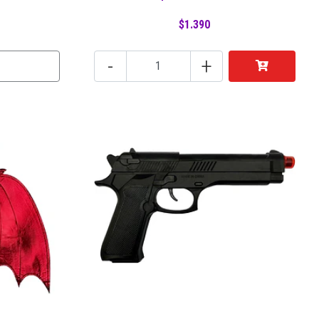
$1.390
-
+