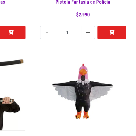
zas
Pistola Fantasia de Policia
$2.990
-
+